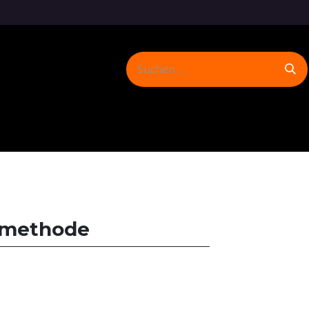
FlameP
Shop
Spuren hinterlassen
smethode