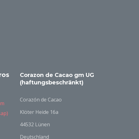
ros
Corazon de Cacao gm UG
(haftungsbeschränkt)
Corazón de Cacao
om
Klöter Heide 16a
sap)
44532 Lünen
Deutschland