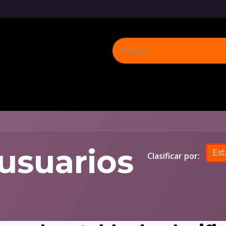
Inicio
Tienda con Corazon
Donar & Ayudar
 usuarios
Es
Clasificar por: