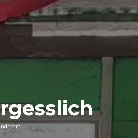
rgesslich
onderem.