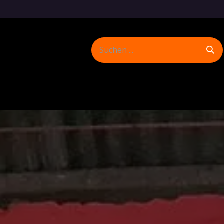
FlameP
Shop
Spuren hinterlassen