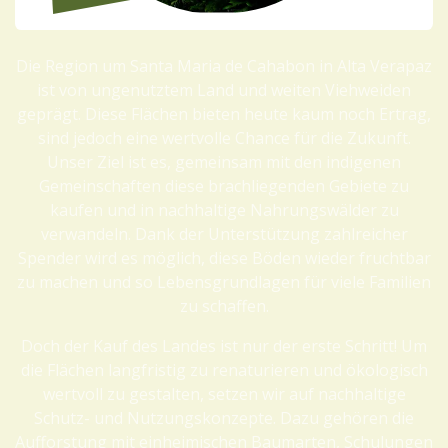
Die Region um Santa Maria de Cahabon in Alta Verapaz
ist von ungenutztem Land und weiten Viehweiden
geprägt. Diese Flächen bieten heute kaum noch Ertrag,
sind jedoch eine wertvolle Chance für die Zukunft.
Unser Ziel ist es, gemeinsam mit den indigenen
Gemeinschaften diese brachliegenden Gebiete zu
kaufen und in nachhaltige Nahrungswälder zu
verwandeln. Dank der Unterstützung zahlreicher
Spender wird es möglich, diese Böden wieder fruchtbar
zu machen und so Lebensgrundlagen für viele Familien
zu schaffen.
Doch der Kauf des Landes ist nur der erste Schritt! Um
die Flächen langfristig zu renaturieren und ökologisch
wertvoll zu gestalten, setzen wir auf nachhaltige
Schutz- und Nutzungskonzepte. Dazu gehören die
Aufforstung mit einheimischen Baumarten, Schulungen