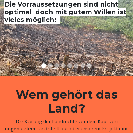
Die Vorraussetzungen sind nicht
optimal doch mit gutem Willen ist
vieles möglich!
Wem gehört das
Land?
Die Klärung der Landrechte vor dem Kauf von
ungenutztem Land stellt auch bei unserem Projekt eine